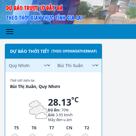
DỰ BÁO TRƯỢT LỞ ĐẤT, ĐÁ
THEO THỜI GIAN THỰC TỈNH GIA LAI
DỰ BÁO THỜI TIẾT
(THEO OPENWEATHERMAP)
Thời tiết hiện tại
Bùi Thị Xuân, Quy Nhơn
°C
28.13
Độ ẩm
: 70%
Gió
: 3.95 km/h
Mây đen u ám
T5
T6
T7
CN
T2
T3