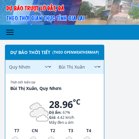
DỰ BÁO TRƯỢT LỞ ĐẤT, ĐÁ
THEO THỜI GIAN THỰC TỈNH GIA LAI
DỰ BÁO THỜI TIẾT
(THEO OPENWEATHERMAP)
Thời tiết hiện tại
Bùi Thị Xuân, Quy Nhơn
°C
28.96
Độ ẩm
: 67%
Gió
: 4.42 km/h
Mây đen u ám
T7
CN
T2
T3
T4
T5