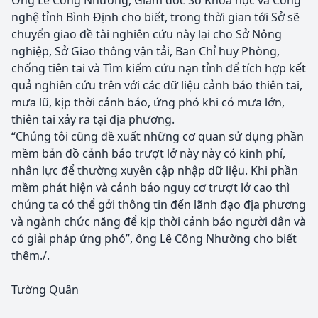
Ông Lê Công Nhường, Giám đốc Sở Khoa học và Công
nghệ tỉnh Bình Định cho biết, trong thời gian tới Sở sẽ
chuyển giao đề tài nghiên cứu này lại cho Sở Nông
nghiệp, Sở Giao thông vận tải, Ban Chỉ huy Phòng,
chống tiên tai và Tìm kiếm cứu nạn tỉnh để tích hợp kết
quả nghiên cứu trên với các dữ liệu cảnh báo thiên tai,
mưa lũ, kịp thời cảnh báo, ứng phó khi có mưa lớn,
thiên tai xảy ra tại địa phương.
“Chúng tôi cũng đề xuất những cơ quan sử dụng phần
mềm bản đồ cảnh báo trượt lở này này có kinh phí,
nhân lực để thường xuyên cập nhập dữ liệu. Khi phần
mềm phát hiện và cảnh báo nguy cơ trượt lở cao thì
chúng ta có thể gởi thông tin đến lãnh đạo địa phương
và ngành chức năng để kịp thời cảnh báo người dân và
có giải pháp ứng phó”, ông Lê Công Nhường cho biết
thêm./.
Tường Quân