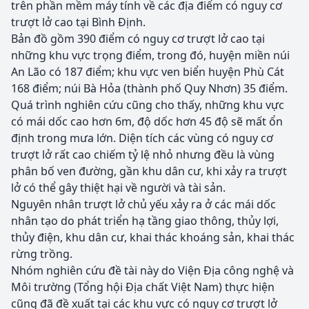
trên phần mềm máy tính về các địa điểm có nguy cơ
trượt lở cao tại Bình Định.
Bản đồ gồm 390 điểm có nguy cơ trượt lở cao tại
những khu vực trọng điểm, trong đó, huyện miền núi
An Lão có 187 điểm; khu vực ven biển huyện Phù Cát
168 điểm; núi Bà Hỏa (thành phố Quy Nhơn) 35 điểm.
Quá trình nghiên cứu cũng cho thấy, những khu vực
có mái dốc cao hơn 6m, độ dốc hơn 45 độ sẽ mất ổn
định trong mưa lớn. Diện tích các vùng có nguy cơ
trượt lở rất cao chiếm tỷ lệ nhỏ nhưng đều là vùng
phân bố ven đường, gần khu dân cư, khi xảy ra trượt
lở có thể gây thiệt hại về người và tài sản.
Nguyên nhân trượt lở chủ yếu xảy ra ở các mái dốc
nhân tạo do phát triển hạ tầng giao thông, thủy lợi,
thủy điện, khu dân cư, khai thác khoáng sản, khai thác
rừng trồng.
Nhóm nghiên cứu đề tài này do Viện Địa công nghệ và
Môi trường (Tổng hội Địa chất Việt Nam) thực hiện
cũng đã đề xuất tại các khu vực có nguy cơ trượt lở