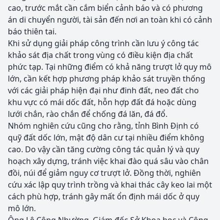
cao, trước mắt cần cắm biển cảnh báo và có phương
án di chuyển người, tài sản đến nơi an toàn khi có cảnh
báo thiên tai.
Khi sử dụng giải pháp công trình cần lưu ý công tác
khảo sát địa chất trong vùng có điều kiện địa chất
phức tạp. Tại những điểm có khả năng trượt lở quy mô
lớn, cần kết hợp phương pháp khảo sát truyền thống
với các giải pháp hiện đại như đinh đất, neo đất cho
khu vực có mái dốc đất, hỗn hợp đất đá hoặc dùng
lưới chắn, rào chắn để chống đá lăn, đá đổ.
Nhóm nghiên cứu cũng cho rằng, tỉnh Bình Định có
quỹ đất dốc lớn, mật độ dân cư tại nhiều điểm không
cao. Do vậy cần tăng cường công tác quản lý và quy
hoạch xây dựng, tránh việc khai đào quá sâu vào chân
đồi, núi để giảm nguy cơ trượt lở. Đồng thời, nghiên
cứu xác lập quy trình trồng và khai thác cây keo lai một
cách phù hợp, tránh gây mất ổn định mái dốc ở quy
mô lớn.